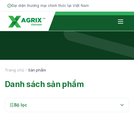
Đại diện thương mại chính thức tại Việt Nam
Giới thiệu
Phân bón
Trang chủ
Sản phẩm
Đối tác
Danh sách sản phẩm
Kiến thức
Tin tức
Bộ lọc
Tuyển dụng
Liên hệ