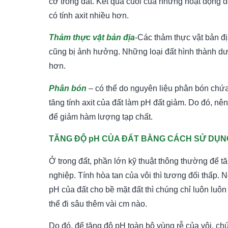
cơ trong đất. Kết quả cuối của những hoạt động đ
có tính axit nhiều hơn.
Thảm thực vật bản địa
-Các thảm thực vật bản đị
cũng bị ảnh hưởng. Những loại đất hình thành dướ
hơn.
Phân bón
– có thể do nguyên liệu phân bón chứa
tăng tính axit của đất làm pH đất giảm. Do đó, nê
để giảm hàm lượng tạp chất.
TĂNG ĐỘ pH CỦA ĐẤT BẰNG CÁCH SỬ DỤN
Ở trong đất, phần lớn kỹ thuật thông thường để t
nghiệp. Tính hòa tan của vôi thì tương đối thấp.
pH của đất cho bề mặt đất thì chúng chỉ luôn luôn
thể đi sâu thêm vài cm nào.
Do đó, để tăng độ pH toàn bộ vùng rễ của vôi, ch