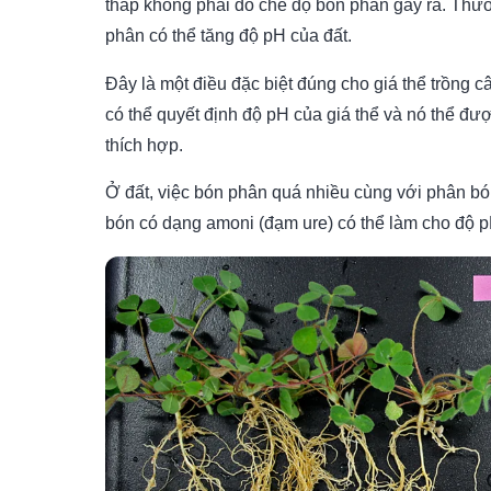
thấp không phải do chế độ bón phân gây ra. Thườ
phân có thể tăng độ pH của đất.
Đây là một điều đặc biệt đúng cho giá thể trồng cây
có thể quyết định độ pH của giá thể và nó thể đư
thích hợp.
Ở đất, việc bón phân quá nhiều cùng với phân 
bón có dạng amoni (đạm ure) có thể làm cho độ p