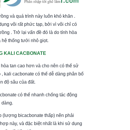
trồng và quá trình này luôn khó khăn .
ụng vôi rất phức tạp, bởi vì vôi chỉ có
rồng . Trở lại vấn đề đó là do tính hòa
 hệ thống tưới nhỏ giọt.
G KALI CACBONATE
 hòa tan cao hơn và cho nên có thể sử
o , kali cacbonate có thể dễ dàng phân bổ
n độ sâu của đất.
cacbonate có thể nhanh chống tác động
ễ dàng.
p (lượng bicacbonate thấp) nên phải
ợp này, và đặc biệt nhất là khi sử dụng