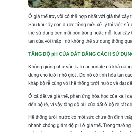
Ở giá thể trơ, vôi có thể hợp nhất với giá thể cây 
Sau khi cây con được trồng mới xử lý thì việc sử d
thể sử dụng trên mỗi bồn trồng hoặc mỗi loại cây t
tan của vôi thấp , nó không thể sử dụng thông qua
TĂNG ĐỘ pH CỦA ĐẤT BẰNG CÁCH SỬ DỤN
Không giống như vôi, kali cacbonate có khả năng
dụng cho tưới nhỏ giọt . Do nó có tính hòa tan ca
khắp bộ rễ cùng với hệ thống tưới nước và đạt đế
Ở cả đất và giá thể, phản ứng hóa học của kali 
đến bộ rễ, vì vậy tăng độ pH của đất ở bộ rễ rất d
Hệ thống tưới nước có một sức chứa ổn định thấ
nhanh chóng giảm độ pH ở giá thể. Trong trường h