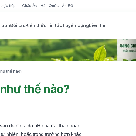
trực tiếp — Châu Âu · Hàn Quốc · Ấn Độ
 bón
Đối tác
Kiến thức
Tin tức
Tuyển dụng
Liên hệ
như thế nào?
 như thế nào?
vấn đề đó là độ pH của đất thấp hoặc
 do tự nhiên, hoặc trong trường hợp khác