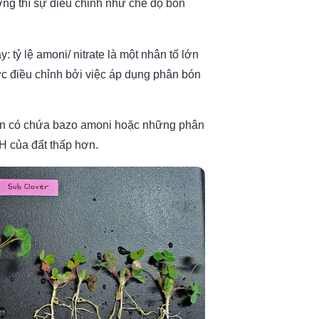
ng thì sự điều chỉnh như chế độ bón
: tỷ lệ amoni/ nitrate là một nhân tố lớn
ợc điều chỉnh bởi việc áp dụng phân bón
bón có chứa bazo amoni hoặc những phân
H của đất thấp hơn.