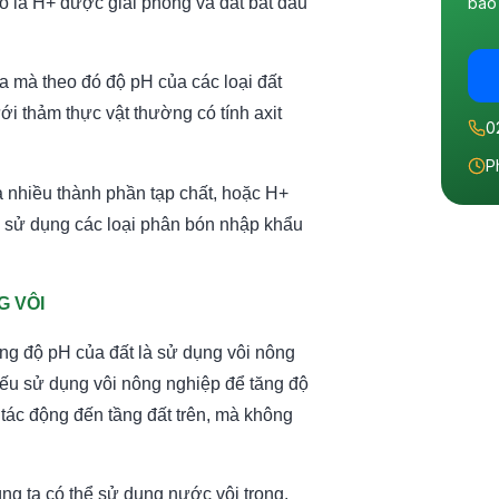
báo 
ó là H+ được giải phóng và đất bắt đầu
a mà theo đó độ pH của các loại đất
i thảm thực vật thường có tính axit
0
P
 nhiều thành phần tạp chất, hoặc H+
n sử dụng các loại
phân bón nhập khẩu
G VÔI
ăng độ pH của đất là sử dụng vôi nông
 Nếu sử dụng vôi nông nghiệp để tăng độ
 tác động đến tầng đất trên, mà không
úng ta có thể sử dụng nước vôi trong.