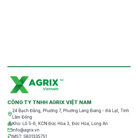
Chính sách giao hàng
Quy định về thanh toán
Theo dõi đơn hàng
Chính sách trả hàng
CÔNG TY TNHH AGRIX VIỆT NAM
24 Bạch Đằng, Phường 7, Phường Lang Biang - Đà Lạt, Tỉnh
Lâm Đồng
Kho
:
Lô 5-6, KCN Đức Hòa 3, Đức Hòa, Long An
info@agrix.vn
MST
:
5801335751