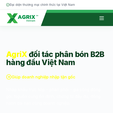
Đại diện thương mại chính thức tại Việt Nam
Giới thiệu
Phân bón
AgriX
đối tác phân bón B2B
hàng đầu Việt Nam
Đối tác
Kiến thức
Giúp doanh nghiệp nhập tận gốc
Tin tức
Nhập khẩu trực tiếp – phân phối – gia công đóng
gói. Nguồn cung ổn định, chứng từ đầy đủ, đồng
Tuyển dụng
hành dài hạn cùng doanh nghiệp.
Liên hệ