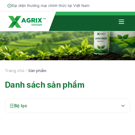
Đại diện thương mại chính thức tại Việt Nam
Giới thiệu
Phân bón
Trang chủ
Sản phẩm
Đối tác
Danh sách sản phẩm
Kiến thức
Tin tức
Bộ lọc
Tuyển dụng
Liên hệ