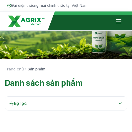
Đại diện thương mại chính thức tại Việt Nam
Giới thiệu
Phân bón
Trang chủ
Sản phẩm
Đối tác
Danh sách sản phẩm
Kiến thức
Tin tức
Bộ lọc
Tuyển dụng
Liên hệ