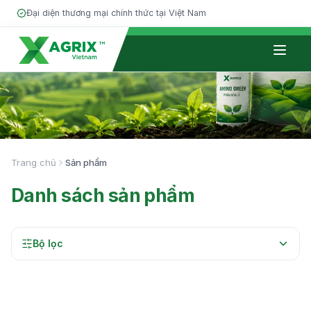
Đại diện thương mại chính thức tại Việt Nam
Giới thiệu
Phân bón
Trang chủ
Sản phẩm
Đối tác
Danh sách sản phẩm
Kiến thức
Tin tức
Bộ lọc
Tuyển dụng
Liên hệ