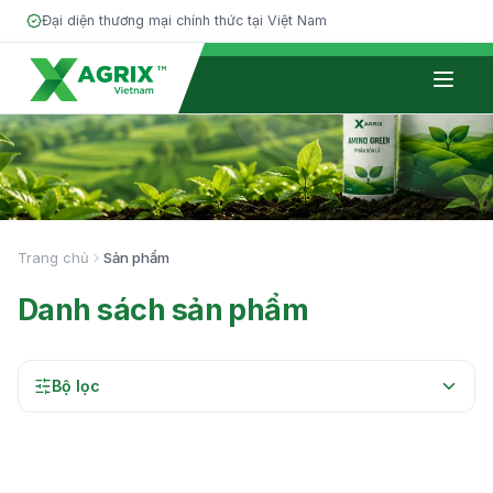
Đại diện thương mại chính thức tại Việt Nam
Giới thiệu
Phân bón
Trang chủ
Sản phẩm
Đối tác
Danh sách sản phẩm
Kiến thức
Tin tức
Bộ lọc
Tuyển dụng
Liên hệ